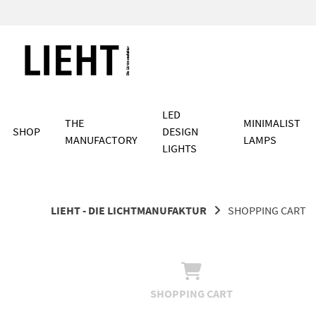
Skip
to
content
LED
THE
MINIMALIST
SHOP
DESIGN
MANUFACTORY
LAMPS
LIGHTS
LIEHT - DIE LICHTMANUFAKTUR
SHOPPING CART
SHOPPING CART