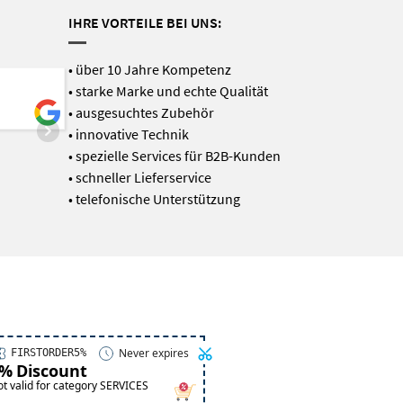
IHRE VORTEILE BEI UNS:
• über 10 Jahre Kompetenz
• starke Marke und echte Qualität
Tolle zeitlose Lampen...
• ausgesuchtes Zubehör
• innovative Technik
• spezielle Services für B2B-Kunden
JOACHIM SCHNEIDER
• schneller Lieferservice
19. NOVEMBER 2019
• telefonische Unterstützung
Never expires
FIRSTORDER5%
%
Discount
t valid for category SERVICES