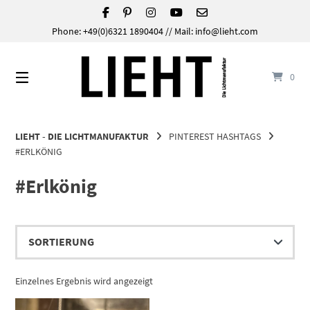
Springe
zum
Phone: +49(0)6321 1890404 // Mail: info@lieht.com
Inhalt
0
LIEHT - DIE LICHTMANUFAKTUR
PINTEREST HASHTAGS
#ERLKÖNIG
#Erlkönig
Einzelnes Ergebnis wird angezeigt
Dieses Produkt weist mehrere Varianten auf. Die Optionen können auf der Produktseite gewählt werden